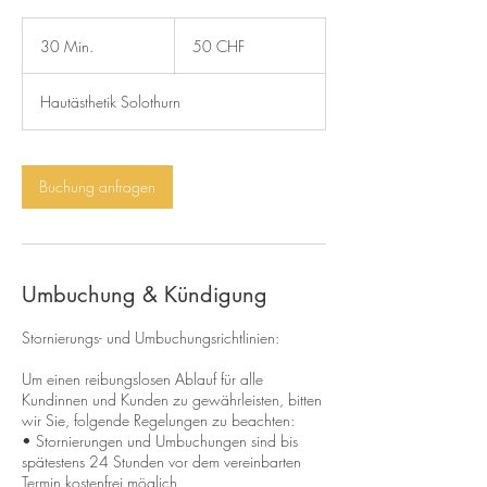
50
Schweizer
30 Min.
3
50 CHF
Franken
0
M
Hautästhetik Solothurn
i
n
.
Buchung anfragen
Umbuchung & Kündigung
Stornierungs- und Umbuchungsrichtlinien:
Um einen reibungslosen Ablauf für alle
Kundinnen und Kunden zu gewährleisten, bitten
wir Sie, folgende Regelungen zu beachten:
• Stornierungen und Umbuchungen sind bis
spätestens 24 Stunden vor dem vereinbarten
Termin kostenfrei möglich.