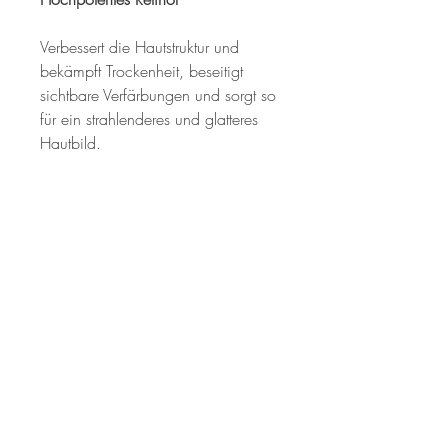
Verbessert die Hautstruktur und
bekämpft Trockenheit, beseitigt
sichtbare Verfärbungen und sorgt so
für ein strahlenderes und glatteres
Hautbild.
Oleosom-Verabreichung
Gezielte und langsame Freisetzung
von Retinol zur Maximierung des
aufhellenden Effekts
Bakuchiol
Bewährter Hautpflegestoff, der die