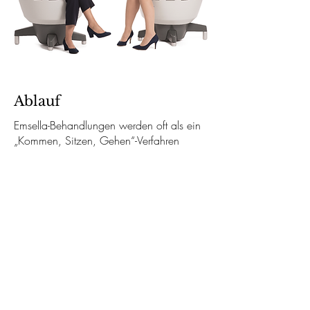
Ablauf
Emsella-Behandlungen werden oft als ein
„Kommen, Sitzen, Gehen“-Verfahren
bezeichnet. Es ist keine Vorbereitung oder
spezielle Kleidung erforderlich, um eine
Emsella-Behandlung zu erhalten. Einfach
hereinkommen, hinsetzen und wieder
gehen!
Vor der Behandlung &
Vorbereitung
Wenn Sie in der Skin Aesthetics für Ihre
Emsella-Behandlung ankommen, werden