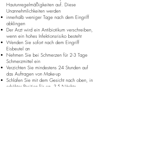
Hautunregelmäßigkeiten auf. Diese
Unannehmlichkeiten werden
innerhalb weniger Tage nach dem Eingriff
abklingen
Der Arzt wird ein Antibiotikum verschreiben,
wenn ein hohes Infektionsrisiko besteht
Wenden Sie sofort nach dem Eingriff
Eisbeutel an
Nehmen Sie bei Schmerzen für 2-3 Tage
Schmerzmittel ein
Verzichten Sie mindestens 24 Stunden auf
das Auftragen von Make-up
Schlafen Sie mit dem Gesicht nach oben, in
erhöhter Position für ca. 3-5 Nächte
Gesicht sanft waschen, ohne zu reiben oder
zu massieren für 5-7 Tage
Schlafen Sie mit dem Gesicht nach oben, in
erhöhter Position auf Kissen für ca. 3-5
Nächte
Waschen und trocknen Sie das Gesicht 5-7
Tage lang sanft, ohne zu reiben oder zu
massieren